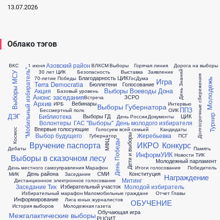
13.07.2026
Облако тэгов
Азовский район
ВКС
1 июня
ВЛКСМ
Выборы
Горячая линия
Дорога на выборы
"Мобильный избиратель"
30 лет ЦИК
Безопасность
Выставка
Заявление
День Знаний
Выборы МСУ
Долгосрочные сбережения
Благодарность ЦИК
70-летие Победы
ГосДума
Игра
Молодежь
Terra Democratia
Бюллетени
Голосование
Выборы Воеводы Дона
Акция
Базовый уровень
Анонс заседания
ЗСРО
Встреча
Архив
Вебинары
ИРБ
Интервью
Выборы Губернатора
ППЗ
Бессмертный полк
ОИК
ДЭГ
Библиотека
Выборы ГД
ЦИК
Турнир
День России
Документы
Волонтеры
ГАС "Выборы"
День молодого избирателя
Впервые голосующие
Голосуем всей семьей
Кандидаты
Космос
Выбор будущего
Жеребьевка
Губернатор
ПСГ
Дети и выборы
День Победы
МФЦ
Вручение паспорта
ИКРО
Конкурс
Дебаты
Память
ИнформУИК
Новости ТИК
Выборы в сказочном лесу
Молодежный парламент
День местного самоуправления
Марафон
Итоги голосования
Победитель
День района
СМИ
Конституция
МИК
Заседание
Награждение
Митинг
Дистанционное электронное голосование
Заседание Тик
Молодой избиратель
Избирательный участок
Избирательный марафон
Маломобильные граждане
Отчет Главы
Информирование
Лига юных журналистов
ОБУЧЕНИЕ
История выборов
Молодежная газета
Обучающая игра
Межгалактические выборы
РЦОИТ