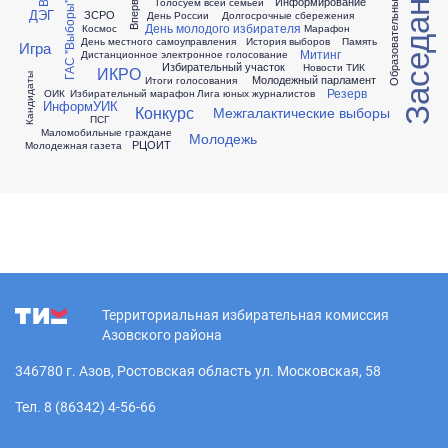
Заседание ТИК
Образовательный форум
Информирование
Голосуем всей семьей
ГАС "Выборы"
ДЭГ
ЗСРО
День России
Долгосрочные сбережения
День молодого избирателя
Космос
Марафон
День местного самоуправления
История выборов
Память
Игра
Митинг
Дистанционное электронное голосование
Избирательный участок
Новости ТИК
ИКРО
Кандидаты
Молодежный парламент
Итоги голосования
Резерв
ОИК
Избирательный марафон
Лига юных журналистов
ИнформУИК
Конкурс
Межгалактические выборы
ПСГ
Маломобильные граждане
Молодежь
РЦОИТ
Молодежная газета
Территориальная избирательная комиссия
Азовского района
346780 г. Азов, Ростовская область ул. Московская, 58
Тел. 8 (86342) 4-56-66