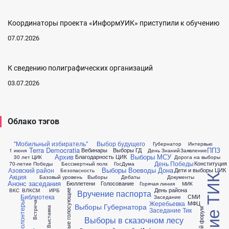
Координаторы проекта «ИнформУИК» приступили к обучению
07.07.2026
К сведению полиграфических организаций
03.07.2026
Облако тэгов
"Мобильный избиратель"
Выбор будущего
Губернатор
Интервью
Terra Democratia
ППЗ
Вебинары
Выборы ГД
1 июня
День Знаний
Заявление
Архив
Выборы МСУ
Благодарность ЦИК
30 лет ЦИК
Дорога на выборы
День Победы
Конституция
70-летие Победы
Бессмертный полк
ГосДума
Выборы Воеводы Дона
Азовский район
Дети и выборы
ЦИК
Безопасность
Акция
Базовый уровень
Выборы
Дебаты
Документы
Анонс заседания
Бюллетени
Голосование
Горячая линия
МИК
День района
ВКС
ВЛКСМ
ИРБ
Вручение паспорта
Впервые голосующие
Библиотека
СМИ
Заседание
Жеребьевка
МФЦ
Встреча
Волонтеры
Выборы Губернатора
Выставка
Заседание Тик
Выборы в сказочном лесу