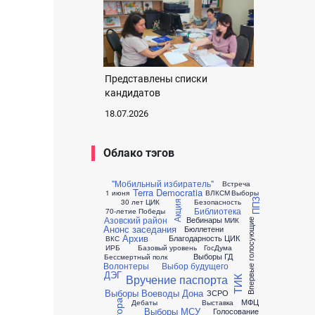
Представлены списки
кандидатов
18.07.2026
Облако тэгов
"Мобильный избиратель"
Встреча
Terra Democratia
1 июня
ВЛКСМ
Выборы
ППЗ
30 лет ЦИК
Безопасность
Акция
Библиотека
70-летие Победы
Азовский район
Вебинары
МИК
Впервые голосующие
Анонс заседания
Бюллетени
Архив
Благодарность ЦИК
ВКС
ИРБ
Базовый уровень
ГосДума
Выборы ГД
Бессмертный полк
Волонтеры
Выбор будущего
ДЭГ
Вручение паспорта
ТИК
Выборы Воеводы Дона
ЗСРО
МФЦ
Дебаты
Выставка
Выборы МСУ
Голосование