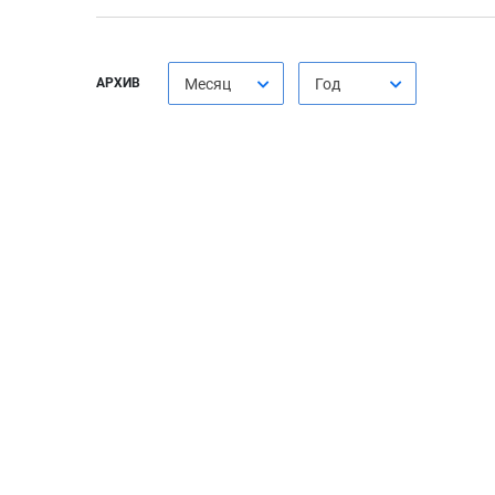
АРХИВ
Месяц
Год