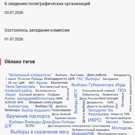
К сведению полиграфических организаций
03.07.2026
Состоялось заседание комиссии
01.07.2026
Облако тэгов
"Мобильный избиратель"
День района
Выборы
Выставка
Кандидаты
ГАС "Выборы"
Благодарность ЦИК
Лига юных журналистов
1 июня
70-летие Победы
Заседание
Архив
Бюллетени
30 лет ЦИК
ВКС
Игра
Выборы Губернатора
Terra Democratia
Бессмертный полк
ППЗ
Азовский район
Встреча
Безопасность
Голосуем всей семьей
Выборы МСУ
Акция
Базовый уровень
ГосДума
Губернатор
Заявление
Интервью
Анонс заседания
Волонтеры
Конституция
МИК
День России
Впервые голосующие
ВЛКСМ
ИРБ
Документы
ОИК
Дети и выборы
ПСГ
Библиотека
Выборы ГД
Дебаты
Дорога на выборы
Выбор будущего
Заседание Тик
Вебинары
Голосование
Жеребьевка
День Знаний
Новости ТИК
Вручение паспорта
Горячая линия
История выборов
ИКРО
Выборы Воеводы Дона
День Победы
Митинг
Память
ДЭГ
ЗСРО
Дистанционное электронное голосование
Молодежь
Избирательный марафон
Выборы в сказочном лесу
ИнформУИК
Молодежная газета