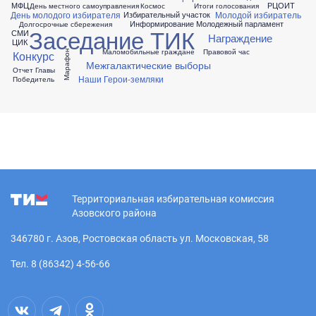
МФЦ
РЦОИТ
День местного самоуправления
Космос
Итоги голосования
День молодого избирателя
Молодой избиратель
Избирательный участок
Информирование
Молодежный парламент
Долгосрочные сбережения
Заседание ТИК
СМИ
Награждение
ЦИК
Маломобильные граждане
Правовой час
Конкурс
Марафон
Межгалактические выборы
Отчет Главы
Наши Герои-земляки
Победитель
Территориальная избирательная комиссия
Азовского района
346780 г. Азов, Ростовская область ул. Московская, 58
Тел. 8 (86342) 4-56-66