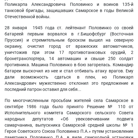
Поликарпа Александровича Половинко и воинов 135-й
танковой бригады, защищавших Самарское в годы Великой
Отечественной войны.
28 января 1945 года ст. лейтенант Половинко со своей
батареей первым ворвался в г.Бишофсбург (Восточная
Пруссия) и стремительным броском вышел на северную
окраину, очистил город от вражеских автоматчиков,
уничтожив при этом 17 противотанковых орудий, 2
бронетранспортера, 14 автомашин и свыше 250 солдат
противника. Машина Половинко в бою загорелась. Командир
батареи выскочил из нее и стал отбивать атаку врагов. Ему
дали возможность сдаться в плен, но Поликарп
Александрович мужественно отклонил это предложение и
последний патрон оставил для себя...
По многочисленным просьбам жителей села Самарское в
сентябре 1986 года было принято Решение № 110 от
Исполнительного комитета Самарского сельского Совета
народных депутатов «Об увековечивании подвига
самарчанина, выпускника Самарской средней школы № 1
Героя Советского Союза Половинко П.А.» путем установления
памятника Половинко П.А. в виде самоходной установки