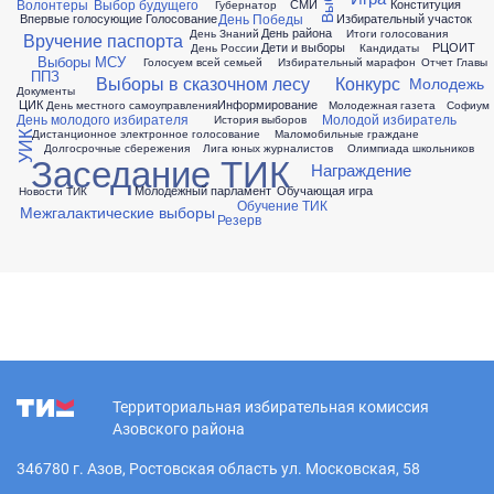
Волонтеры
Выбор будущего
СМИ
Конституция
Губернатор
День Победы
Впервые голосующие
Голосование
Избирательный участок
День района
День Знаний
Итоги голосования
Вручение паспорта
Дети и выборы
РЦОИТ
День России
Кандидаты
Выборы МСУ
Голосуем всей семьей
Избирательный марафон
Отчет Главы
ППЗ
Выборы в сказочном лесу
Конкурс
Молодежь
Документы
ЦИК
Информирование
День местного самоуправления
Молодежная газета
Софиум
День молодого избирателя
Молодой избиратель
История выборов
Дистанционное электронное голосование
Маломобильные граждане
УИК
Долгосрочные сбережения
Лига юных журналистов
Олимпиада школьников
Заседание ТИК
Награждение
Молодежный парламент
Обучающая игра
Новости ТИК
Обучение ТИК
Межгалактические выборы
Резерв
Территориальная избирательная комиссия
Азовского района
346780 г. Азов, Ростовская область ул. Московская, 58