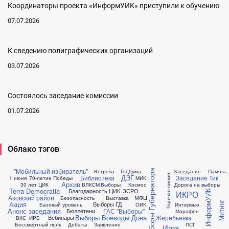
Координаторы проекта «ИнформУИК» приступили к обучению
07.07.2026
К сведению полиграфических организаций
03.07.2026
Состоялось заседание комиссии
01.07.2026
Облако тэгов
"Мобильный избиратель"
Встреча
ГосДума
Заседание
Память
Выборы Губернатора
Горячая линия
ДЭГ
Библиотека
Заседание Тик
1 июня
70-летие Победы
МИК
Архив
30 лет ЦИК
ВЛКСМ
Выборы
Космос
Дорога на выборы
Terra Democratia
Благодарность ЦИК
ЗСРО
ИнформУИК
ИКРО
Азовский район
МФЦ
Безопасность
Выставка
Акция
Митинг
Выборы ГД
Базовый уровень
ОИК
Интервью
Анонс заседания
ГАС "Выборы"
Бюллетени
Марафон
Выборы Воеводы Дона
Жеребьевка
Вебинары
ВКС
ИРБ
Бессмертный полк
Дебаты
Заявление
ПСГ
Игра