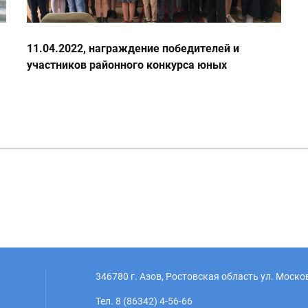
11.04.2022, награждение победителей и
участников районного конкурса юных
журналистов
346780 г. Азов, Ростовская область ул. Моско
Тел. 8 (86342) 4-56-66