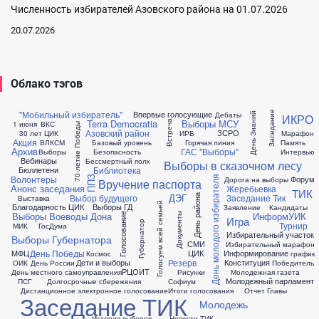
Численность избирателей Азовского района на 01.07.2026
20.07.2026
Облако тэгов
"Мобильный избиратель"
Впервые голосующие
Заседание
Дебаты
День Знаний
ИКРО
Terra Democratia
Выборы МСУ
Встреча
1 июня
ВКС
70-летие Победы
Азовский район
ЗСРО
30 лет ЦИК
ИРБ
Марафон
Акция
ВЛКСМ
Базовый уровень
Горячая линия
Память
Архив
ГАС "Выборы"
Выборы
Безопасность
Интервью
Вебинары
Бессмертный полк
Выборы в сказочном лесу
Библиотека
Бюллетени
Волонтеры
Форум
День молодого избирателя
ППЗ
Дорога на выборы
Вручение паспорта
Анонс заседания
Жеребьевка
ТИК
ДЭГ
Выбор будущего
Заседание Тик
День района
Выставка
Голосуем всей семьей
Благодарность ЦИК
Выборы ГД
Заявление
Кандидаты
Выборы Воеводы Дона
ИнформУИК
Документы
Голосование
Игра
Губернатор
Турнир
МИК
ГосДума
Избирательный участок
Выборы Губернатора
СМИ
Избирательный марафон
День Победы
МФЦ
ЦИК
Информирование
Космос
график
Резерв
Дети и выборы
Конституция
ОИК
День России
Победитель
РЦОИТ
День местного самоуправления
Рисунки
Молодежная газета
Молодежный парламент
ПСГ
Долгосрочные сбережения
Софиум
Дистанционное электронное голосование
Итоги голосования
Отчет Главы
Заседание ТИК
Молодежь
История выборов
Новости ТИК