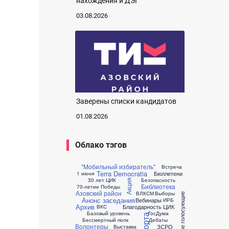
нахождения и ДЭГ
03.08.2026
Заверены списки кандидатов
01.08.2026
Облако тэгов
"Мобильный избиратель"
Встреча
Terra Democratia
Бюллетени
1 июня
30 лет ЦИК
Безопасность
Акция
Библиотека
70-летие Победы
Азовский район
ВЛКСМ
Выборы
Впервые голосующие
Анонс заседания
Вебинары
ИРБ
Архив
Благодарность ЦИК
ВКС
Базовый уровень
ГосДума
Бессмертный полк
Дебаты
Волонтеры
ЗСРО
Выставка