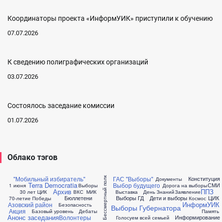
Координаторы проекта «ИнформУИК» приступили к обучению
07.07.2026
К сведению полиграфических организаций
03.07.2026
Состоялось заседание комиссии
01.07.2026
Облако тэгов
"Мобильный избиратель"
ГАС "Выборы"
Конституция
Бессмертный полк
Документы
Terra Democratia
Выбор будущего
СМИ
1 июня
Выборы
Дорога на выборы
Архив
ППЗ
30 лет ЦИК
ВКС
МИК
Выставка
День Знаний
Заявление
Бюллетени
Выборы ГД
Дети и выборы
ЦИК
70-летие Победы
Космос
ИнформУИК
Азовский район
Безопасность
Выборы Губернатора
Акция
Базовый уровень
Дебаты
Память
Анонс заседания
Волонтеры
Информирование
Голосуем всей семьей