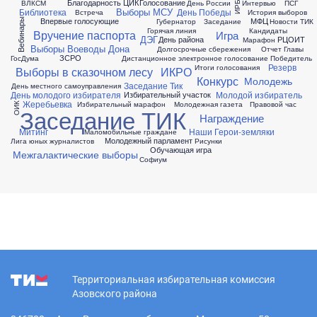
Благодарность ЦИК
Голосование
ВЛКСМ
День России
Интервью
ПСГ
ИРБ
Выборы МСУ
Библиотека
День Победы
Встреча
История выборов
Впервые голосующие
МФЦ
Вебинары
Губернатор
Заседание
Новости ТИК
Горячая линия
Кандидаты
Вручение паспорта
Игра
ДЭГ
День района
РЦОИТ
Марафон
Выборы Воеводы Дона
Долгосрочные сбережения
Отчет Главы
ЗСРО
ГосДума
Дистанционное электронное голосование
Победитель
Резерв
Итоги голосования
Выборы в сказочном лесу
ИКРО
Конкурс
Молодежь
Заседание Тик
День местного самоуправления
День молодого избирателя
Молодой избиратель
Избирательный участок
Жеребьевка
Избирательный марафон
Молодежная газета
Правовой час
ОИК
Заседание ТИК
Награждение
Митинг
Наши Герои-земляки
Маломобильные граждане
Молодежный парламент
Лига юных журналистов
Рисунки
Обучающая игра
Межгалактические выборы
Софиум
Территориальная избирательная комиссия
Азовского района