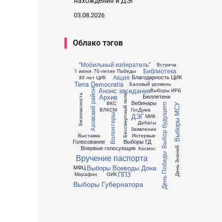
нахождения и ДЭГ
03.08.2026
Облако тэгов
"Мобильный избиратель"
Встреча
Библиотека
1 июня
70-летие Победы
Акция
Благодарность ЦИК
30 лет ЦИК
Terra Democratia
Базовый уровень
Анонс заседания
Азовский район
Выборы
ИРБ
Архив
Безопасность
Бюллетени
Бессмертный полк
Вебинары
ВКС
Выбор будущего
Выборы МСУ
ВЛКСМ
ГосДума
ДЭГ
Волонтеры
МИК
Дебаты
Заявление
Выставка
Интервью
Голосование
Выборы ГД
Впервые голосующие
Космос
День Знаний
День Победы
Вручение паспорта
Выборы Воеводы Дона
МФЦ
ППЗ
Марафон
ОИК
Выборы Губернатора