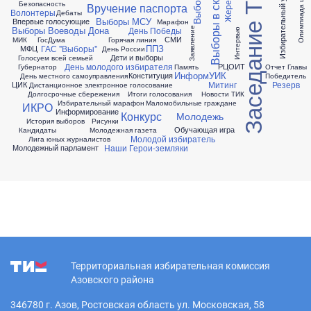
Олимпиада школьников
Заседание ТИК
Избирательный участок
Безопасность
Вручение паспорта
Волонтеры
Дебаты
Выборы МСУ
Впервые голосующие
Марафон
Выборы Воеводы Дона
День Победы
Заявление
Интервью
СМИ
МИК
ГосДума
Горячая линия
ППЗ
ГАС "Выборы"
МФЦ
День России
Дети и выборы
Голосуем всей семьей
День молодого избирателя
РЦОИТ
Губернатор
Память
Отчет Главы
ИнформУИК
Конституция
День местного самоуправления
Победитель
Митинг
Резерв
ЦИК
Дистанционное электронное голосование
Долгосрочные сбережения
Итоги голосования
Новости ТИК
Избирательный марафон
Маломобильные граждане
ИКРО
Информирование
Конкурс
Молодежь
История выборов
Рисунки
Обучающая игра
Кандидаты
Молодежная газета
Молодой избиратель
Лига юных журналистов
Наши Герои-земляки
Молодежный парламент
Территориальная избирательная комиссия
Азовского района
346780 г. Азов, Ростовская область ул. Московская, 58