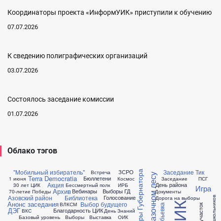
Координаторы проекта «ИнформУИК» приступили к обучению
07.07.2026
К сведению полиграфических организаций
03.07.2026
Состоялось заседание комиссии
01.07.2026
Облако тэгов
"Мобильный избиратель"
Заседание Тик
ЗСРО
Встреча
Выборы Губернатора
Выборы в сказочном лесу
Terra Democratia
Бюллетени
1 июня
Космос
Заседание
ПСГ
Акция
День района
30 лет ЦИК
Бессмертный полк
ИРБ
Игра
Архив
Вебинары
Выборы ГД
70-летие Победы
Документы
Азовский район
Библиотека
Голосование
Дорога на выборы
Анонс заседания
Выбор будущего
ВЛКСМ
Жеребьевка
ДЭГ
Благодарность ЦИК
ВКС
День Знаний
Базовый уровень
Выборы
Выставка
ОИК