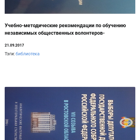
Учебно-методические рекомендации по обучению
независимых общественных волонтеров-
наблюдателей для обеспечения независимого и
21.09.2017
объективного общественного контроля
Тэги:
библиотека
избирательных процессов. Ростов-на-Дону 2017г.