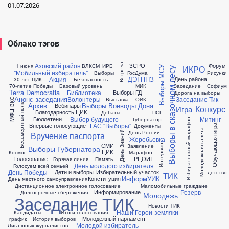
01.07.2026
Облако тэгов
Азовский район
ЗСРО
Форум
Встреча
1 июня
ВЛКСМ
ИРБ
ИКРО
Выборы МСУ
Выборы в сказочном лесу
"Мобильный избиратель"
Выборы
ГосДума
Рисунки
ДЭГ
ППЗ
Акция
День района
30 лет ЦИК
Безопасность
70-летие Победы
Базовый уровень
МИК
Заседание
Софиум
Terra Democratia
Библиотека
Выборы ГД
Дорога на выборы
Анонс заседания
Волонтеры
Заседание Тик
Выставка
ОИК
ВКС
Архив
Выборы Воеводы Дона
Вебинары
Бессмертный полк
Конкурс
Игра
Благодарность ЦИК
МФЦ
Дебаты
ПСГ
Выбор будущего
Митинг
Бюллетени
Губернатор
Избирательный марафон
ГАС "Выборы"
Впервые голосующие
Документы
Обучающая игра
Молодежная газета
День России
День Знаний
Вручение паспорта
Жеребьевка
СМИ
Заявление
Интервью
Выборы Губернатора
ЦИК
Космос
Марафон
Голосование
РЦОИТ
Горячая линия
Память
День молодого избирателя
Голосуем всей семьей
День Победы
Дети и выборы
Избирательный участок
детство
ТИК
ИнформУИК
Конституция
День местного самоуправления
Дистанционное электронное голосование
Маломобильные граждане
Резерв
Информирование
Долгосрочные сбережения
Молодежь
Заседание ТИК
Новости ТИК
Наши Герои-земляки
Кандидаты
Итоги голосования
Молодежный парламент
график
История выборов
Молодой избиратель
Лига юных журналистов