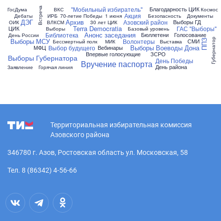
"Мобильный избиратель"
Благодарность ЦИК
Встреча
ГосДума
ВКС
Космос
Акция
Дебаты
ИРБ
70-летие Победы
1 июня
Безопасность
Документы
ДЭГ
Архив
Азовский район
Выборы ГД
ОИК
ВЛКСМ
30 лет ЦИК
Terra Democratia
ГАС "Выборы"
ЦИК
Выборы
Базовый уровень
Анонс заседания
Библиотека
Бюллетени
Голосование
День России
Губернатор
Выборы МСУ
Волонтеры
СМИ
ППЗ
Бессмертный полк
МИК
Выставка
Выборы Воеводы Дона
Выбор будущего
МФЦ
Вебинары
Впервые голосующие
ЗСРО
Выборы Губернатора
День Победы
Вручение паспорта
День района
Заявление
Горячая линия
Территориальная избирательная комиссия
Азовского района
346780 г. Азов, Ростовская область ул. Московская, 58
Тел. 8 (86342) 4-56-66