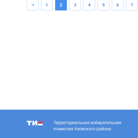
1
2
3
4
5
6
7
Территориальная избирательная
комиссия Азовского района