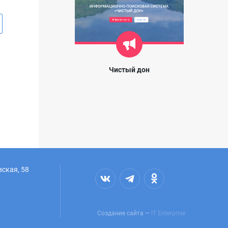
Чистый дон
вская, 58
Создание сайта —
IT Enterprise