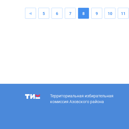
5
6
7
8
9
10
11
Территориальная избирательная
комиссия Азовского района