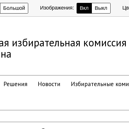
Изображения:
Цв
Большой
Вкл
Выкл
ая избирательная комиссия
она
Решения
Новости
Избирательные коми