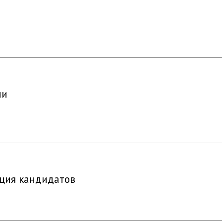
ии
ация кандидатов