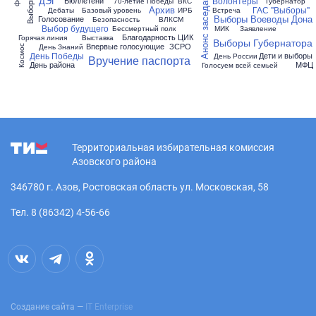
Выборы ГД
Анонс заседания
ДЭГ
Волонтеры
Бюллетени
70-летие Победы
ВКС
Губернатор
Архив
ГАС "Выборы"
Дебаты
Базовый уровень
ИРБ
Встреча
Выборы Воеводы Дона
Голосование
Безопасность
ВЛКСМ
Выбор будущего
Бессмертный полк
МИК
Заявление
Благодарность ЦИК
Горячая линия
Выставка
Выборы Губернатора
Впервые голосующие
ЗСРО
День Знаний
Космос
День Победы
Дети и выборы
День России
Вручение паспорта
День района
МФЦ
Голосуем всей семьей
Территориальная избирательная комиссия
Азовского района
346780 г. Азов, Ростовская область ул. Московская, 58
Тел. 8 (86342) 4-56-66
Создание сайта —
IT Enterprise